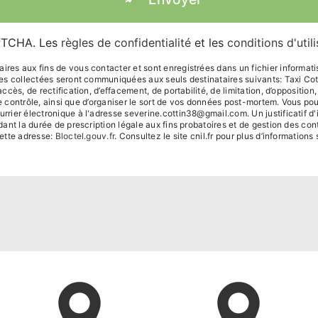
APTCHA. Les
règles de confidentialité
et les
conditions d'util
s aux fins de vous contacter et sont enregistrées dans un fichier informatisé.
ées collectées seront communiquées aux seuls destinataires suivants: Taxi C
ès, de rectification, d’effacement, de portabilité, de limitation, d’oppositio
de contrôle, ainsi que d’organiser le sort de vos données post-mortem. Vous po
rier électronique à l'adresse severine.cottin38@gmail.com. Un justificatif 
t la durée de prescription légale aux fins probatoires et de gestion des conten
ette adresse:
Bloctel.gouv.fr
. Consultez le site cnil.fr pour plus d’informations 