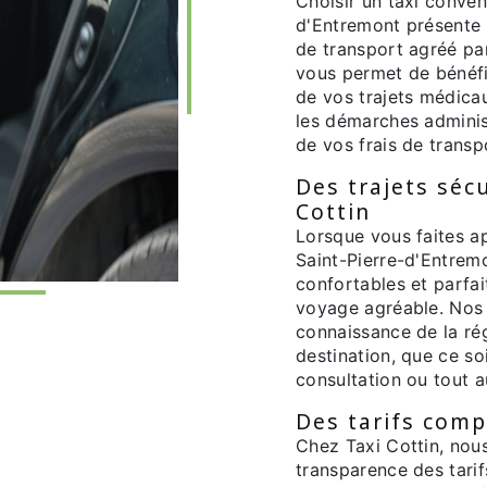
Choisir un taxi conve
d'Entremont présente
de transport agréé par
vous permet de bénéfic
de vos trajets médica
les démarches adminis
de vos frais de transp
Des trajets séc
Cottin
Lorsque vous faites a
Saint-Pierre-d'Entrem
confortables et parfa
voyage agréable. Nos 
connaissance de la rég
destination, que ce s
consultation ou tout 
Des tarifs comp
Chez Taxi Cottin, nou
transparence des tarif