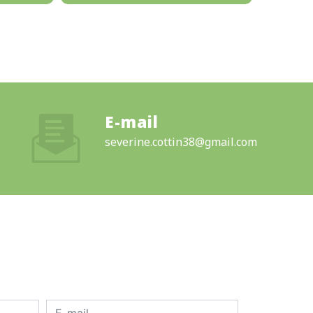
E-mail
severine.cottin38@gmail.com