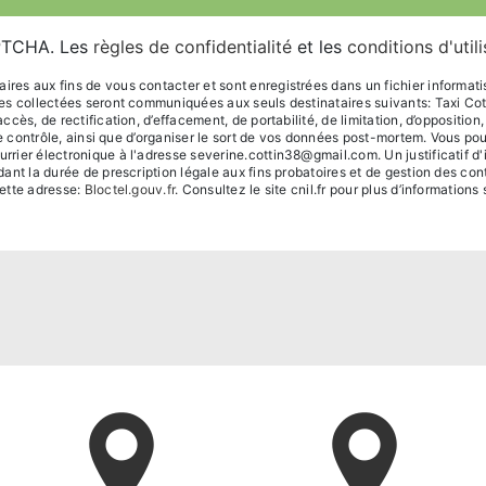
APTCHA. Les
règles de confidentialité
et les
conditions d'util
s aux fins de vous contacter et sont enregistrées dans un fichier informatisé.
ées collectées seront communiquées aux seuls destinataires suivants: Taxi C
ès, de rectification, d’effacement, de portabilité, de limitation, d’oppositio
de contrôle, ainsi que d’organiser le sort de vos données post-mortem. Vous po
rier électronique à l'adresse severine.cottin38@gmail.com. Un justificatif 
t la durée de prescription légale aux fins probatoires et de gestion des conten
ette adresse:
Bloctel.gouv.fr
. Consultez le site cnil.fr pour plus d’informations 