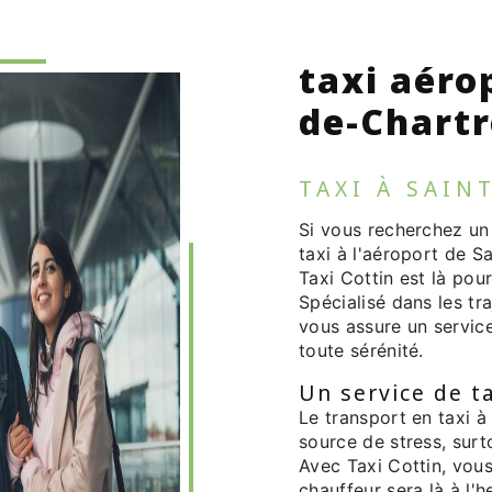
taxi aéro
de-Chart
TAXI À SAIN
Si vous recherchez un
taxi à l'aéroport de S
Taxi Cottin est là pou
Spécialisé dans les tra
vous assure un servic
toute sérénité.
Un service de ta
Le transport en taxi à
source de stress, surto
Avec Taxi Cottin, vou
chauffeur sera là à l