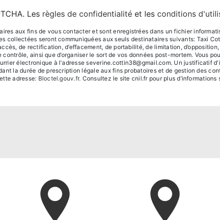
APTCHA. Les
règles de confidentialité
et les
conditions d'util
s aux fins de vous contacter et sont enregistrées dans un fichier informatisé.
ées collectées seront communiquées aux seuls destinataires suivants: Taxi C
ès, de rectification, d’effacement, de portabilité, de limitation, d’oppositio
de contrôle, ainsi que d’organiser le sort de vos données post-mortem. Vous po
rier électronique à l'adresse severine.cottin38@gmail.com. Un justificatif 
t la durée de prescription légale aux fins probatoires et de gestion des conten
ette adresse:
Bloctel.gouv.fr
. Consultez le site cnil.fr pour plus d’informations 