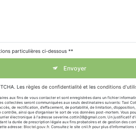
tions particulières ci-dessous **
Envoyer
APTCHA. Les
règles de confidentialité
et les
conditions d'util
s aux fins de vous contacter et sont enregistrées dans un fichier informatisé.
ées collectées seront communiquées aux seuls destinataires suivants: Taxi C
ès, de rectification, d’effacement, de portabilité, de limitation, d’oppositio
de contrôle, ainsi que d’organiser le sort de vos données post-mortem. Vous po
rier électronique à l'adresse severine.cottin38@gmail.com. Un justificatif 
t la durée de prescription légale aux fins probatoires et de gestion des conten
ette adresse:
Bloctel.gouv.fr
. Consultez le site cnil.fr pour plus d’informations 