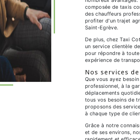
composée de taxis con
des chauffeurs profess
profiter d'un trajet ag
Saint-Egrève.
De plus, chez Taxi Cot
un service clientèle d
pour répondre à toute
expérience de transpor
Nos services de
Que vous ayez besoin 
professionnel, à la ga
déplacements quotidien
tous vos besoins de t
proposons des service
à chaque type de clien
Grâce à notre connais
et de ses environs, n
rapidement et efficace