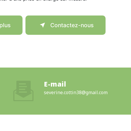
plus
Contactez-nous
E-mail
severine.cottin38@gmail.com