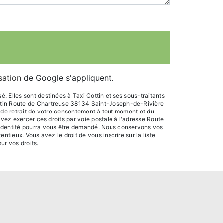
isation
de Google s'appliquent.
 Elles sont destinées à Taxi Cottin et ses sous-traitants
ottin Route de Chartreuse 38134 Saint-Joseph-de-Rivière
n, de retrait de votre consentement à tout moment et du
uvez exercer ces droits par voie postale à l'adresse Route
d'identité pourra vous être demandé. Nous conservons vos
tieux. Vous avez le droit de vous inscrire sur la liste
sur vos droits.