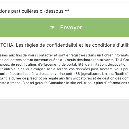
tions particulières ci-dessous **
Envoyer
APTCHA. Les
règles de confidentialité
et les
conditions d'util
s aux fins de vous contacter et sont enregistrées dans un fichier informatisé.
ées collectées seront communiquées aux seuls destinataires suivants: Taxi C
ès, de rectification, d’effacement, de portabilité, de limitation, d’oppositio
de contrôle, ainsi que d’organiser le sort de vos données post-mortem. Vous po
rier électronique à l'adresse severine.cottin38@gmail.com. Un justificatif 
t la durée de prescription légale aux fins probatoires et de gestion des conten
ette adresse:
Bloctel.gouv.fr
. Consultez le site cnil.fr pour plus d’informations 