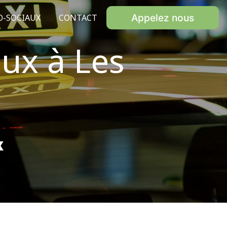
Appelez nous
O-SOCIAUX
CONTACT
ux à Les
x