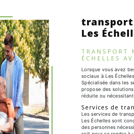
transport
Les Échel
TRANSPORT 
ÉCHELLES AV
Lorsque vous avez bes
sociaux à Les Échelles
Spécialisée dans les s
propose des solutions
réduite ou nécessitan
Services de tra
Les services de trans
Les Échelles sont con
des personnes nécess
soit pour se rendre à