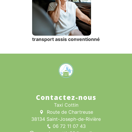
transport assis conventionné
Contactez-nous
Taxi Cottin
Route de Chartreuse
38134 Saint-Joseph-de-Rivière
06 72 11 07 43