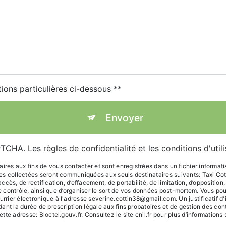
tions particulières ci-dessous **
Envoyer
APTCHA. Les
règles de confidentialité
et les
conditions d'util
s aux fins de vous contacter et sont enregistrées dans un fichier informatisé.
ées collectées seront communiquées aux seuls destinataires suivants: Taxi C
ès, de rectification, d’effacement, de portabilité, de limitation, d’oppositio
de contrôle, ainsi que d’organiser le sort de vos données post-mortem. Vous po
rier électronique à l'adresse severine.cottin38@gmail.com. Un justificatif 
t la durée de prescription légale aux fins probatoires et de gestion des conten
ette adresse:
Bloctel.gouv.fr
. Consultez le site cnil.fr pour plus d’informations 